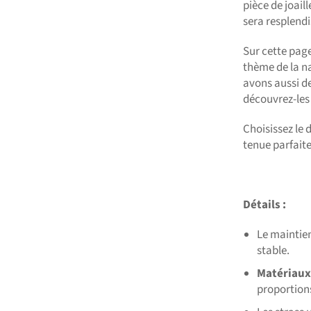
pièce de joail
sera resplendi
Sur cette pag
thème de la n
avons aussi d
découvrez-les 
Choisissez le 
tenue parfaite
Détails
:
Le maintien
stable.
Matériaux 
proportions