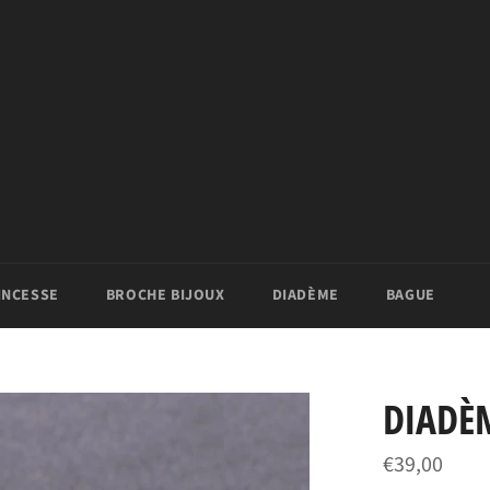
INCESSE
BROCHE BIJOUX
DIADÈME
BAGUE
DIADÈ
Prix
€39,00
régulier