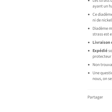
Les strass 
ayant un ha
Ce diadème 
ni de nickel
Diadème mou
strass est 
Livraison 
Expédié
so
protecteur 
Non trouva
Une questio
nous, on se
Partager