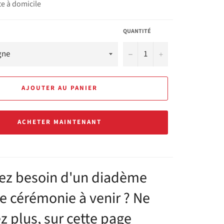
te à domicile
QUANTITÉ
−
+
AJOUTER AU PANIER
ACHETER MAINTENANT
ez besoin d'un diadème
e cérémonie à venir ? Ne
z plus, sur cette page