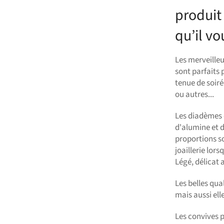
produit
qu’il vo
Les merveille
sont parfaits
tenue de soir
ou autres...
Les diadèmes 
d'alumine et 
proportions so
joaillerie lor
Légé, délicat 
Les belles qua
mais aussi elle
Les convives p