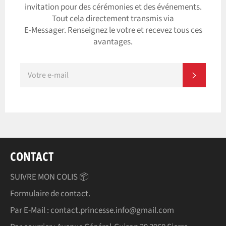
invitation pour des cérémonies et des événements.
Tout cela directement transmis via
E-Messager. Renseignez le votre et recevez tous ces
avantages.
INSCRIVEZ-
S'INSC
VOUS
POUR
RECEVOIR
LES
TOUTES
DERNIÈRES
NOUVELLES,
OFFRES
ET
STYLES
CONTACT
SUIVRE MON COLIS 📦
Formulaire de contact.
Par E-Mail : contact.princesse.info@gmail.com