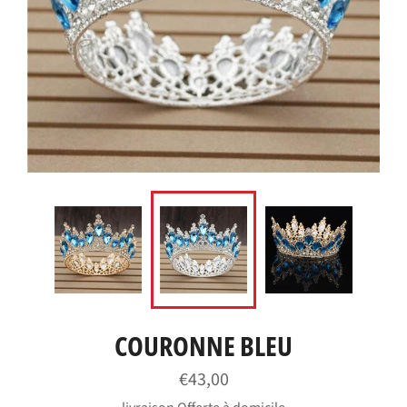
COURONNE BLEU
Prix
€43,00
régulier