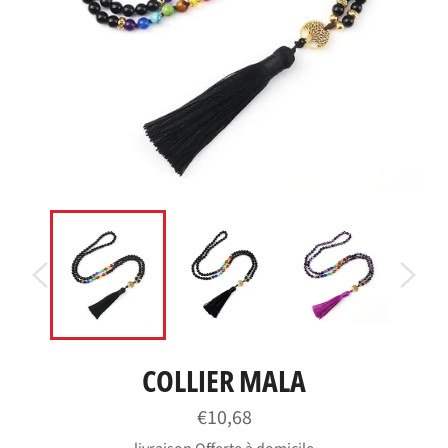
COLLIER MALA
Prix
€10,68
régulier