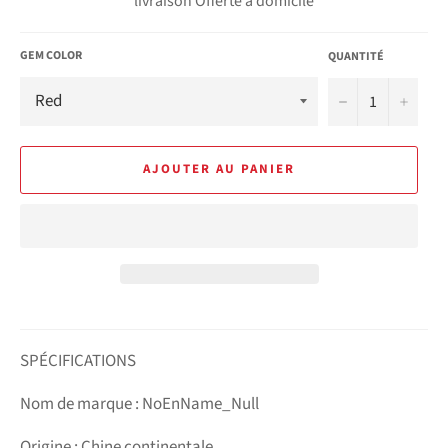
livraison Offerte à domicile
GEM COLOR
QUANTITÉ
−
+
AJOUTER AU PANIER
SPÉCIFICATIONS
Nom de marque : NoEnName_Null
Origine : Chine continentale