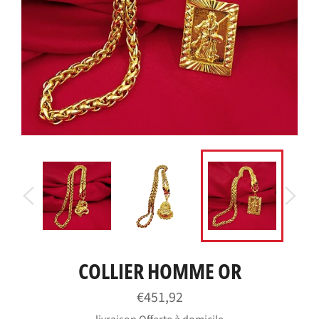
COLLIER HOMME OR
Prix
€451,92
régulier