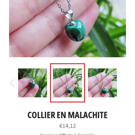
COLLIER EN MALACHITE
Prix
€14,12
régulier