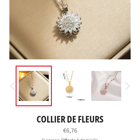
COLLIER DE FLEURS
Prix
€6,76
régulier