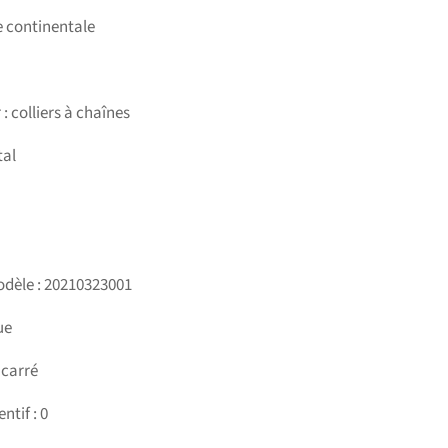
e continentale
 : colliers à chaînes
tal
dèle : 20210323001
ue
 carré
ntif : 0