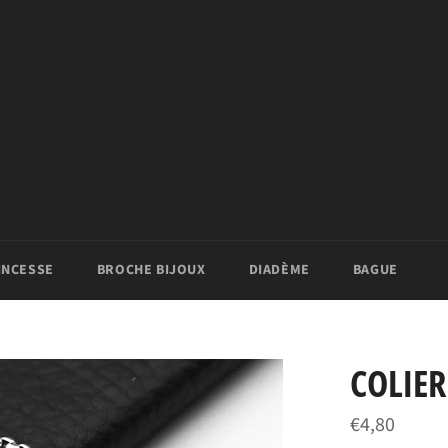
INCESSE
BROCHE BIJOUX
DIADÈME
BAGUE
COLIE
Prix
€4,80
régulier