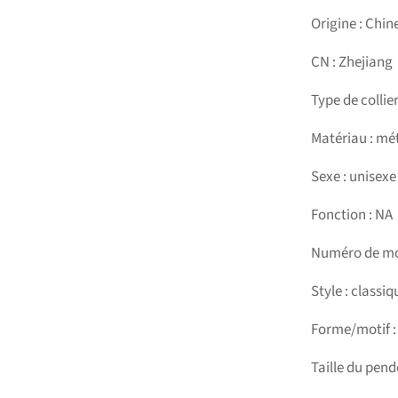
Origine : Chin
CN : Zhejiang
Type de collier
Matériau : mé
Sexe : unisexe
Fonction : NA
Numéro de mo
Style : classiq
Forme/motif :
Taille du pende