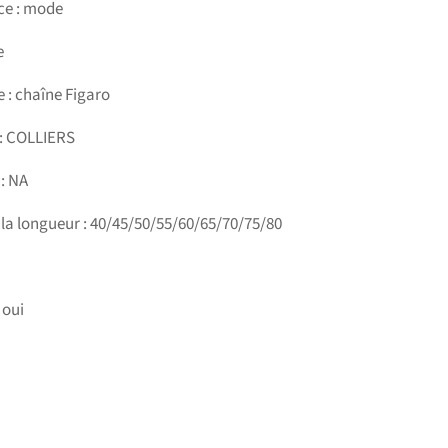
ce : mode
e
 : chaîne Figaro
 : COLLIERS
: NA
 la longueur : 40/45/50/55/60/65/70/75/80
 oui