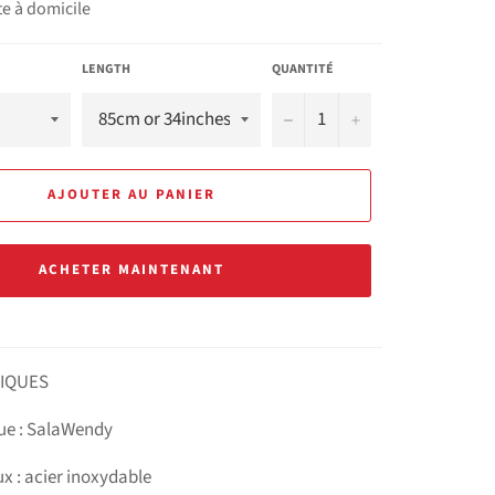
te à domicile
LENGTH
QUANTITÉ
−
+
AJOUTER AU PANIER
ACHETER MAINTENANT
IQUES
e : SalaWendy
x : acier inoxydable