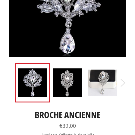
BROCHE ANCIENNE
Prix
€39,00
régulier