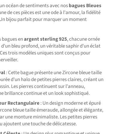
un océan de sentiments avec nos
bagues
Bleues
ne de ces pièces est une ode à l'amour, la fidélité
. Un bijou parfait pour marquer un moment
s bagues en
argent sterling 925
, chacune ornée
e
d'un bleu profond, un véritable saphir d'un éclat
 Ces trois modèles uniques sont conçus pour
erveiller.
yal
: Cette bague présente une Zircone bleue taille
urée d'un halo de petites pierres claires, créant un
ussin. Les pierres continuent sur l'anneau,
e brillance continue et un look sophistiqué.
eur Rectangulaire
: Un design moderne et épuré
rcone bleue taille émeraude, allongée et élégante,
r une monture minimaliste. Les petites pierres
u ajoutent une touche de délicatesse.
t Céleste
: Un design plus romantique et unique,