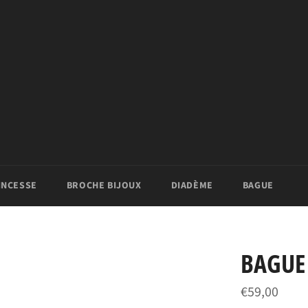
INCESSE
BROCHE BIJOUX
DIADÈME
BAGUE
BAGUE
Prix
€59,00
régulier