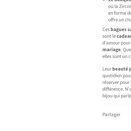
où la Zirco
en forme de
offre un ch
Ces
bagues s
sont le
cadeau
d'amour pour
mariage
. Que
elles sont un 
Leur
beauté 
quotidien pour
réserver pour 
différence. N
bijou qui parl
Partager