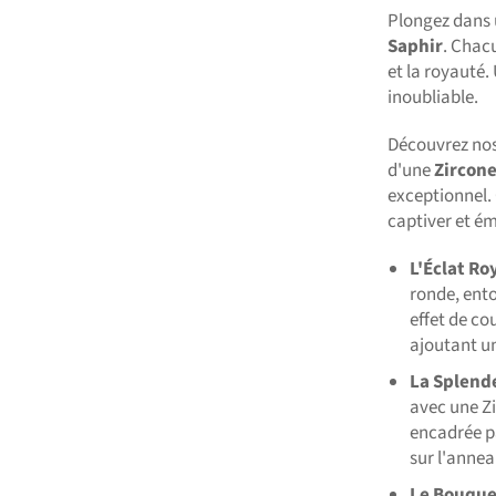
Plongez dans 
Saphir
. Chacu
et la royauté
inoubliable.
Découvrez no
d'une
Zircon
exceptionnel.
captiver et ém
L'Éclat Ro
ronde, ento
effet de co
ajoutant un
La Splend
avec une Zi
encadrée pa
sur l'annea
Le Bouque