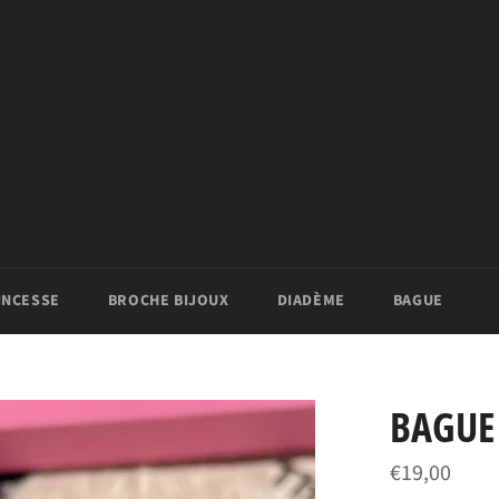
INCESSE
BROCHE BIJOUX
DIADÈME
BAGUE
BAGUE
Prix
€19,00
régulier