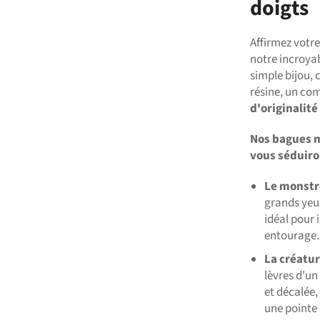
doigts
Affirmez votr
notre incroyab
simple bijou,
résine, un co
d'originalité
Nos bagues m
vous séduir
Le monstr
grands yeu
idéal pour 
entourage.
La créatu
lèvres d'un
et décalée,
une pointe