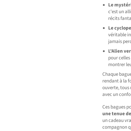
Le mystéri
c'est un al
récits fant
Le cyclope
véritable i
jamais perd
L'Alien ver
pour celles
montrer leu
Chaque bague
rendant à la f
ouverte, tous
avec un confor
Ces bagues po
une tenue de 
un cadeau vra
compagnon qui