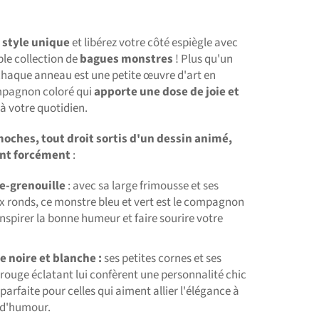
e
style unique
et libérez votre côté espiègle avec
le collection de
bagues monstres
! Plus qu'un
 chaque anneau est une petite œuvre d'art en
mpagnon coloré qui
apporte une dose de joie et
à votre quotidien.
oches, tout droit sortis d'un dessin animé,
ont forcément
:
e-grenouille
: avec sa large frimousse et ses
x ronds, ce monstre bleu et vert est le compagnon
inspirer la bonne humeur et faire sourire votre
re
noire et blanche :
ses petites cornes et ses
 rouge éclatant lui confèrent une personnalité chic
 parfaite pour celles qui aiment allier l'élégance à
 d'humour.