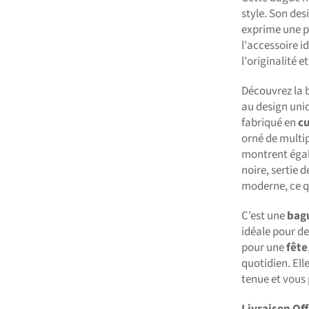
style. Son des
exprime une pe
l'accessoire i
l'originalité e
Découvrez la 
au design uni
fabriqué en
cu
orné de multip
montrent égal
noire, sertie d
moderne, ce qu
C’est une
bag
idéale pour d
pour une
fête
quotidien. Ell
tenue et vous