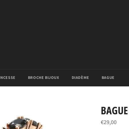
INCESSE
BROCHE BIJOUX
DIADÈME
BAGUE
BAGUE
Prix
€29,00
régulier