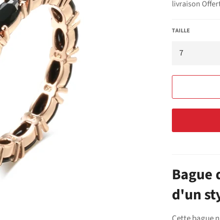
livraison Offer
TAILLE
Bague d
d'un st
Cette bague n'