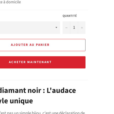
te à domicile
QUANTITÉ
−
+
AJOUTER AU PANIER
ACHETER MAINTENANT
iamant noir : L'audace
yle unique
est pas un simple bijou, c'est une déclaration de