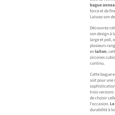
bague anne
force et de fi
Laissez son de
Découvrez ce
son design à l
large et poli, 
plusieurs ran
en
laiton
, ce
zircones cubiq
continu.
Cette bague es
soit pour une 
sophistication
trois versions 
de choisir cel
l'occasion.
Le
durabilité à l