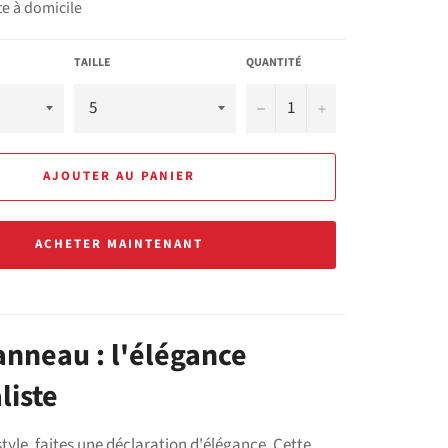
te à domicile
TAILLE
QUANTITÉ
−
+
AJOUTER AU PANIER
ACHETER MAINTENANT
nneau : l'élégance
liste
style, faites une déclaration d'élégance. Cette