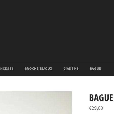
INCESSE
BROCHE BIJOUX
DIADÈME
BAGUE
BAGUE
Prix
€29,00
régulier